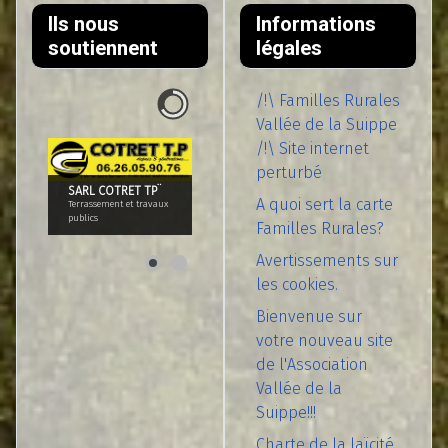
Ils nous
Informations
soutiennent
légales
/!\ Familles Rurales
Vallée de la Suippe
/!\ Site internet
perturbé
SARL COTRET TP¨
A quoi sert la carte
Terrassement et travaux
publics
Familles Rurales?
Avertissements sur
les cookies.
Bienvenue sur
votre nouveau site
de l'Association
Vallée de la
Suippe!!!
Charte de la laïcité