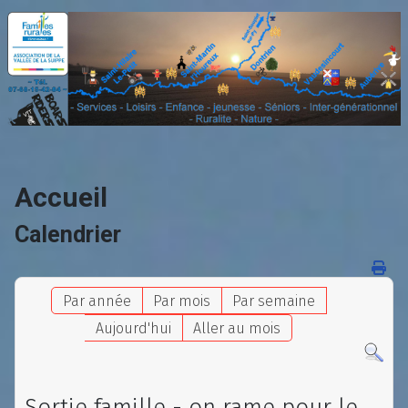
Accueil
Calendrier
Par année
Par mois
Par semaine
Aujourd'hui
Aller au mois
Sortie famille - on rame pour le