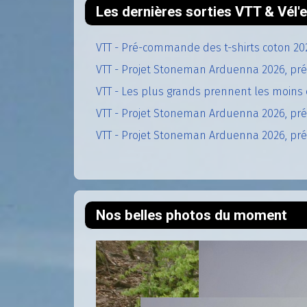
Les dernières sorties VTT & Vél
VTT - Pré-commande des t-shirts coton 20
VTT - Projet Stoneman Arduenna 2026, pré
VTT - Les plus grands prennent les moins 
VTT - Projet Stoneman Arduenna 2026, prép
VTT - Projet Stoneman Arduenna 2026, prép
Nos belles photos du moment