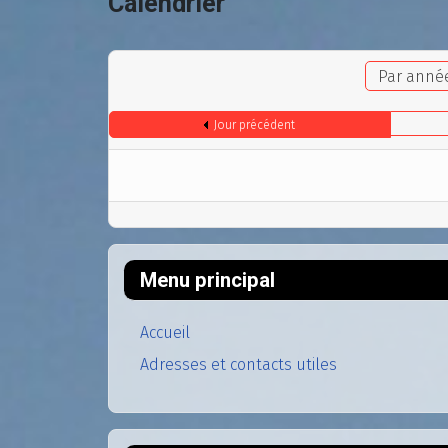
Calendrier
Par anné
Jour précédent
Menu principal
Accueil
Adresses et contacts utiles