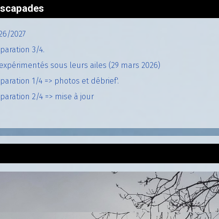
'escapades
26/2027
paration 3/4.
expérimentés sous leurs ailes (29 mars 2026)
aration 1/4 => photos et débrief'.
aration 2/4 => mise à jour