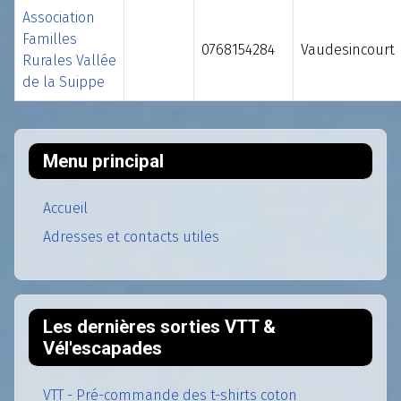
Association
Familles
0768154284
Vaudesincourt
Rurales Vallée
de la Suippe
Contacts,
Menu principal
Accueil
Adresses et contacts utiles
Les dernières sorties VTT &
Vél'escapades
VTT - Pré-commande des t-shirts coton