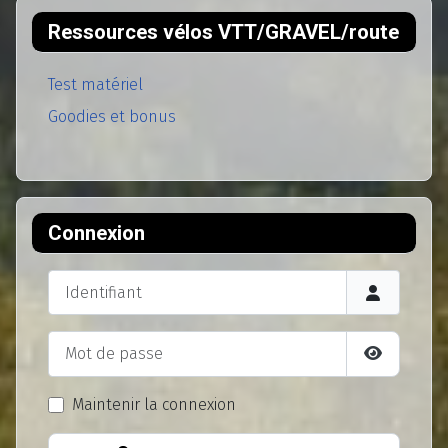
Ressources vélos VTT/GRAVEL/route
Test matériel
Goodies et bonus
Connexion
Identifiant
Mot de passe
Afficher l
Maintenir la connexion