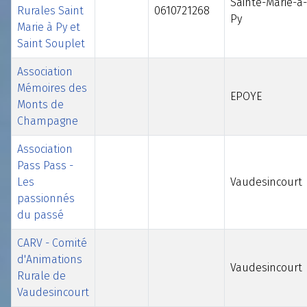
Sainte-Marie-à-
Rurales Saint
0610721268
Py
Marie à Py et
Saint Souplet
Association
Mémoires des
EPOYE
Monts de
Champagne
Association
Pass Pass -
Les
Vaudesincourt
passionnés
du passé
CARV - Comité
d'Animations
Vaudesincourt
Rurale de
Vaudesincourt