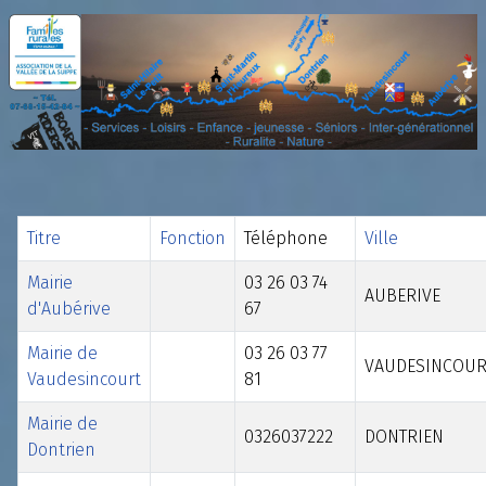
Titre
Fonction
Téléphone
Ville
Mairie
03 26 03 74
AUBERIVE
d'Aubérive
67
Mairie de
03 26 03 77
VAUDESINCOUR
Vaudesincourt
81
Mairie de
0326037222
DONTRIEN
Dontrien