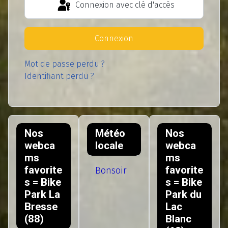
Connexion avec clé d'accès
Connexion
Mot de passe perdu ?
Identifiant perdu ?
Nos
Météo
Nos
webca
locale
webca
ms
ms
favorite
favorite
Bonsoir
s = Bike
s = Bike
Park La
Park du
Bresse
Lac
(88)
Blanc