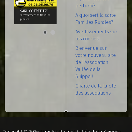
perturbé
SARL COTRET TP¨
A quoi sert la carte
Terrassement et travaux
publics
Familles Rurales?
Avertissements sur
les cookies.
Bienvenue sur
votre nouveau site
de l'Association
Vallée de la
Suippe!!!
Charte de la laïcité
des associations
Copyright © 2026 Familles Rurales Vallée de la Suippe -