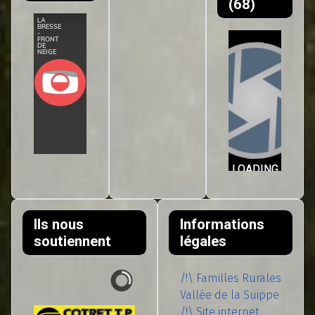
(68)
Ils nous
Informations
soutiennent
légales
/!\ Familles Rurales
Vallée de la Suippe
/!\ Site internet