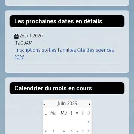
Les prochaines dates en détails
25 Jul 2026
;
12:00AM
Inscriptions sorties Familles Cité des sciences
2026
Calendrier du mois en cours
Juin 2025
L
Ma
Me
J
V
S
D
1
2
3
4
5
6
7
8