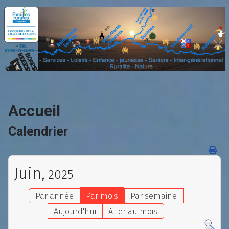
Accueil
Calendrier
Juin,
2025
Par année
Par mois
Par semaine
Aujourd'hui
Aller au mois