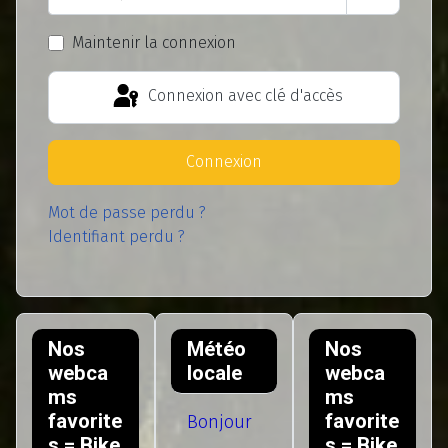
Afficher l
Maintenir la connexion
Connexion avec clé d'accès
Connexion
Mot de passe perdu ?
Identifiant perdu ?
Nos
Météo
Nos
webca
locale
webca
ms
ms
favorite
favorite
Bonjour
s = Bike
s = Bike