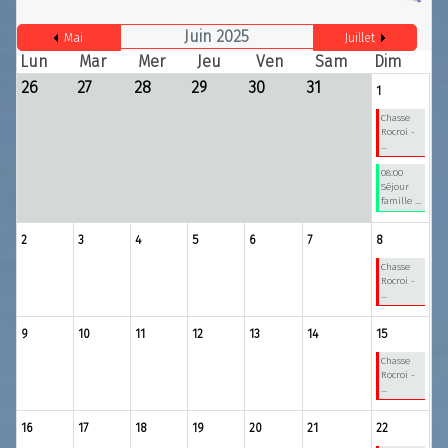
Juin 2025
Mai
Juillet
Lun
Mar
Mer
Jeu
Ven
Sam
Dim
26
27
28
29
30
31
1
Chasse
Rocroi -
...
08:00
Séjour
famille ...
2
3
4
5
6
7
8
Chasse
Rocroi -
...
9
10
11
12
13
14
15
Chasse
Rocroi -
...
16
17
18
19
20
21
22