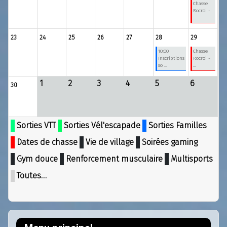
Chasse
Rocroi -
...
23
24
25
26
27
28
29
10:00
Chasse
Inscriptions
Rocroi -
so ...
...
1
2
3
4
5
6
30
Sorties VTT
Sorties Vél'escapade
Sorties Familles
Dates de chasse
Vie de village
Soirées gaming
Gym douce
Renforcement musculaire
Multisports
Toutes…