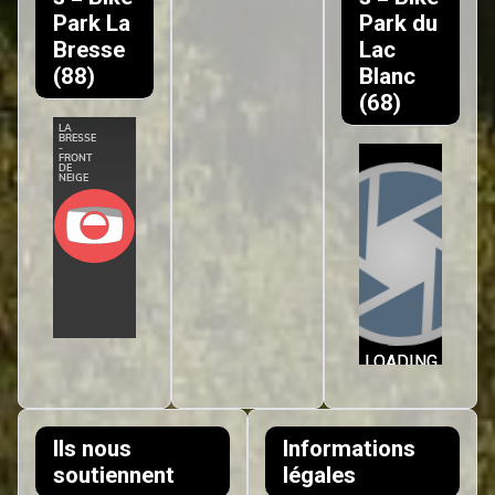
Park La
Park du
Bresse
Lac
(88)
Blanc
(68)
Ils nous
Informations
soutiennent
légales