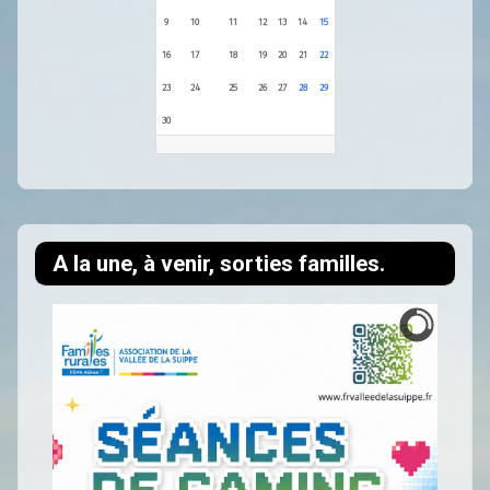
9
10
11
12
13
14
15
16
17
18
19
20
21
22
23
24
25
26
27
28
29
30
A la une, à venir, sorties familles.