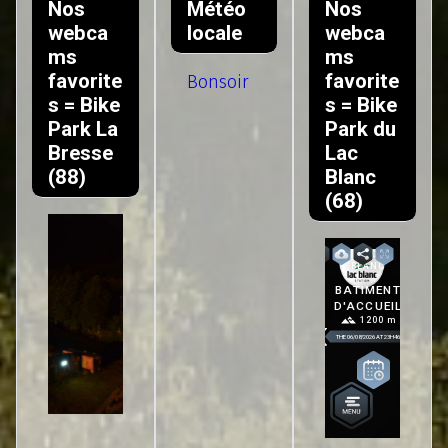
Nos
Météo
Nos
webca
locale
webca
ms
ms
favorite
favorite
Bonsoir
s = Bike
s = Bike
Park La
Park du
Bresse
Lac
(88)
Blanc
(68)