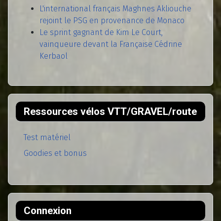
L'international français Maghnes Akliouche
rejoint le PSG en provenance de Monaco
Le sprint gagnant de Kim Le Court,
vainqueure devant la Française Cédrine
Kerbaol
Ressources vélos VTT/GRAVEL/route
Test matériel
Goodies et bonus
Connexion