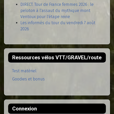
DIRECT. Tour de France femmes 2026 : le
peloton à l'assaut du mythique mont
Ventoux pour l'étape reine
Les informés du tour du vendredi 7 août
2026
Ressources vélos VTT/GRAVEL/route
Test matériel
Goodies et bonus
Connexion