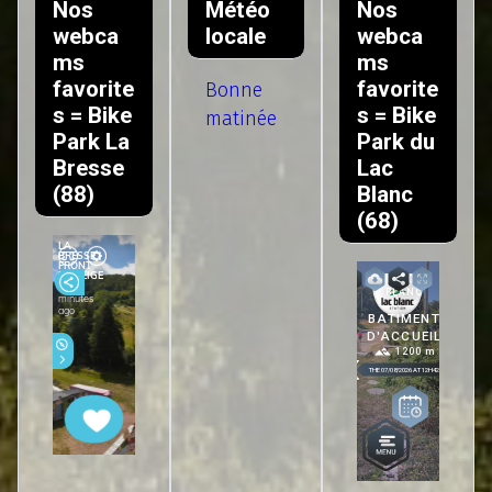
Nos
Météo
Nos
webca
locale
webca
ms
ms
favorite
favorite
Bonne
s = Bike
s = Bike
matinée
Park La
Park du
Bresse
Lac
(88)
Blanc
(68)