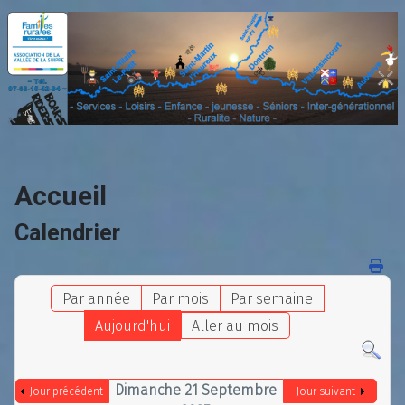
Accueil
Calendrier
Par année
Par mois
Par semaine
Aujourd'hui
Aller au mois
Dimanche 21 Septembre
Jour précédent
Jour suivant