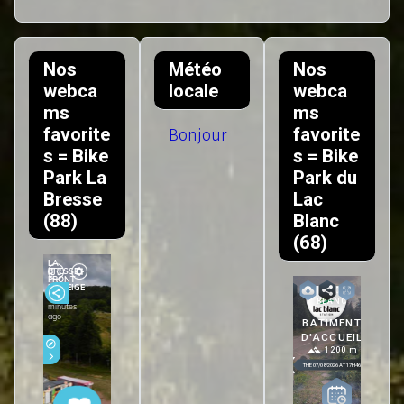
Nos
Météo
Nos
webca
locale
webca
ms
ms
favorite
favorite
Bonjour
s = Bike
s = Bike
Park La
Park du
Bresse
Lac
(88)
Blanc
(68)