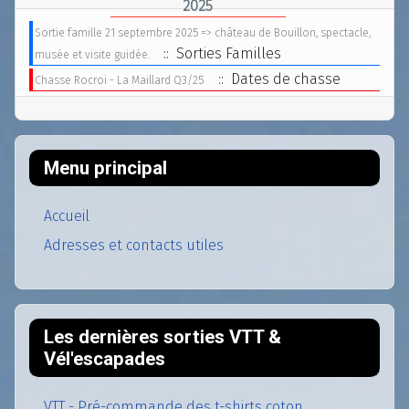
2025
Sortie famille 21 septembre 2025 => château de Bouillon, spectacle,
:: Sorties Familles
musée et visite guidée.
:: Dates de chasse
Chasse Rocroi - La Maillard Q3/25
Menu principal
Accueil
Adresses et contacts utiles
Les dernières sorties VTT &
Vél'escapades
VTT - Pré-commande des t-shirts coton