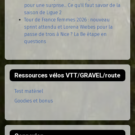
pour une surprise... Ce qu'il faut savoir de la
saison de Ligue 2
Tour de France femmes 2026 : nouveau
sprint attendu et Lorena Wiebes pour la
passe de trois à Nice ? La 8e étape en
questions
Ressources vélos VTT/GRAVEL/route
Test matériel
Goodies et bonus