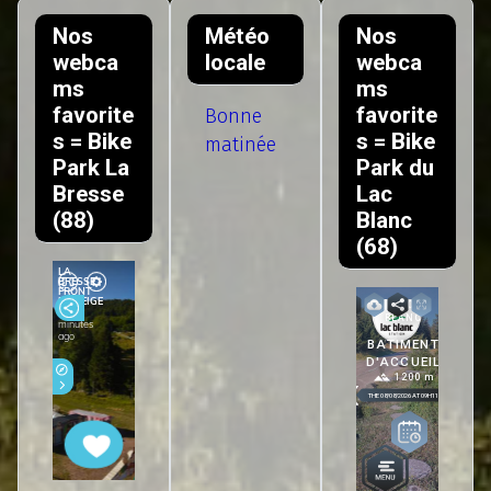
Nos
Météo
Nos
webca
locale
webca
ms
ms
favorite
favorite
Bonne
s = Bike
s = Bike
matinée
Park La
Park du
Bresse
Lac
(88)
Blanc
(68)