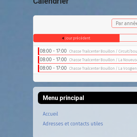
Calendrier
Par anné
Jour précédent
08:00 - 17:00
Chasse Trailcenter Bouillon / Circuit/bo
08:00 - 17:00
Chasse Trailcenter Bouillon / La Noueus
08:00 - 17:00
Chasse Trailcenter Bouillon / La Vosgien
Menu principal
Accueil
Adresses et contacts utiles