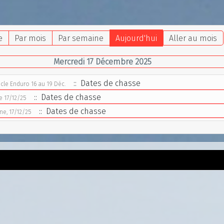
e
Par mois
Par semaine
Aujourd'hui
Aller au mois
Mercredi 17 Décembre 2025
:: Dates de chasse
ucle Enduro 16 au 19 Déc.
:: Dates de chasse
e 17/12/25
:: Dates de chasse
ne, 17/12/25