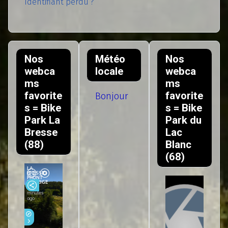
Identifiant perdu ?
Nos
Météo
Nos
webca
locale
webca
ms
ms
favorite
favorite
Bonjour
s = Bike
s = Bike
Park La
Park du
Bresse
Lac
(88)
Blanc
(68)