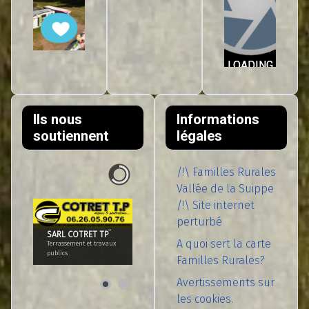
Ils nous
Informations
soutiennent
légales
/!\ Familles Rurales
Vallée de la Suippe
/!\ Site internet
perturbé
SARL COTRET TP¨
A quoi sert la carte
Terrassement et travaux
publics
Familles Rurales?
Avertissements sur
les cookies.