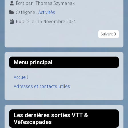
Écrit par :
Thomas Szymanski
Catégorie :
Activités
Publié le : 16 Novembre 2024
Article suivant 
Suivant
Menu principal
Accueil
Adresses et contacts utiles
Les dernières sorties VTT &
Vél'escapades