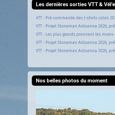
Les dernières sorties VTT & Vél
VTT - Pré-commande des t-shirts coton 20
VTT - Projet Stoneman Arduenna 2026, pré
VTT - Les plus grands prennent les moins 
VTT - Projet Stoneman Arduenna 2026, prép
VTT - Projet Stoneman Arduenna 2026, prép
Nos belles photos du moment