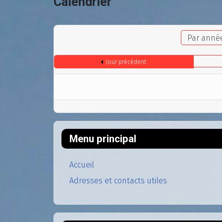
Calendrier
Par anné
Jour précédent
Menu principal
Accueil
Adresses et contacts utiles