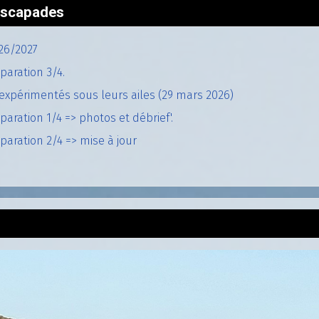
'escapades
26/2027
paration 3/4.
expérimentés sous leurs ailes (29 mars 2026)
aration 1/4 => photos et débrief'.
aration 2/4 => mise à jour