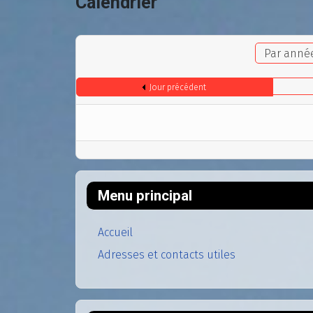
Calendrier
Par anné
Jour précédent
Menu principal
Accueil
Adresses et contacts utiles