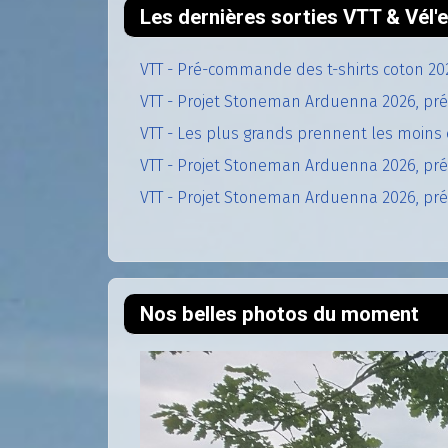
Les dernières sorties VTT & Vél
VTT - Pré-commande des t-shirts coton 20
VTT - Projet Stoneman Arduenna 2026, pré
VTT - Les plus grands prennent les moins 
VTT - Projet Stoneman Arduenna 2026, prép
VTT - Projet Stoneman Arduenna 2026, prép
Nos belles photos du moment