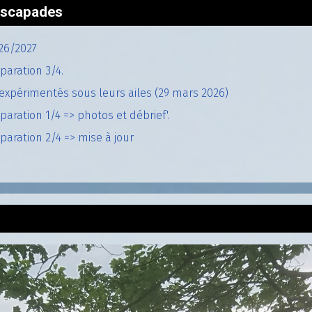
'escapades
26/2027
paration 3/4.
expérimentés sous leurs ailes (29 mars 2026)
aration 1/4 => photos et débrief'.
aration 2/4 => mise à jour