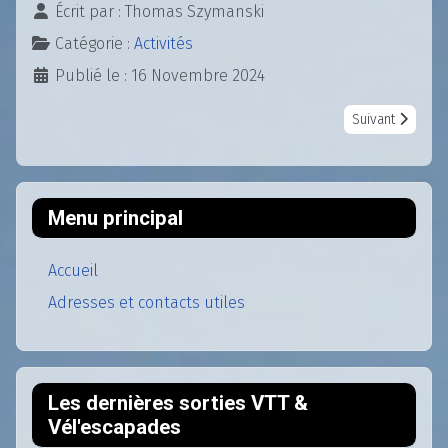
Écrit par :
Thomas Szymanski
Catégorie :
Activités
Publié le : 16 Novembre 2024
Article suivant 
Suivant
Menu principal
Accueil
Adresses et contacts utiles
Les dernières sorties VTT &
Vél'escapades