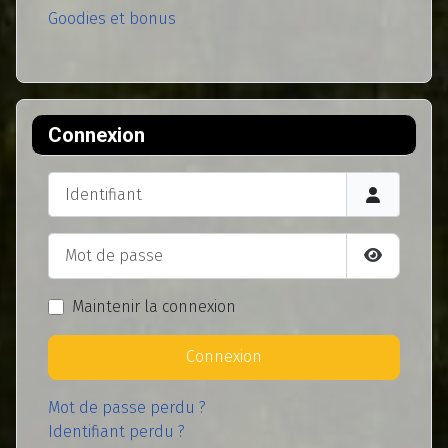
Goodies et bonus
Connexion
Identifiant
Mot de passe
Afficher l
Maintenir la connexion
Connexion
Mot de passe perdu ?
Identifiant perdu ?