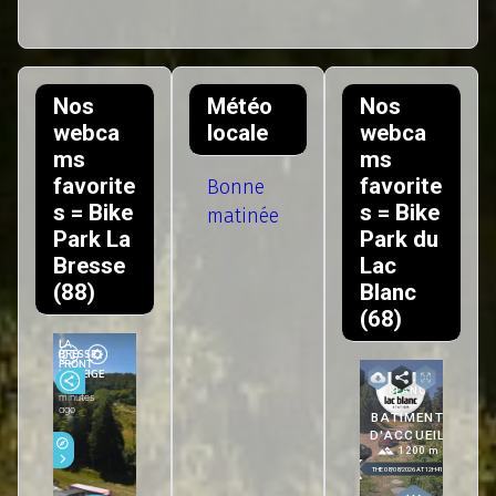
Nos
Météo
Nos
webca
locale
webca
ms
ms
favorite
favorite
Bonne
s = Bike
s = Bike
matinée
Park La
Park du
Bresse
Lac
(88)
Blanc
(68)