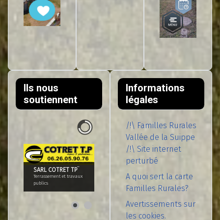
Ils nous
Informations
soutiennent
légales
/!\ Familles Rurales
Vallée de la Suippe
/!\ Site internet
perturbé
SARL COTRET TP¨
A quoi sert la carte
Terrassement et travaux
publics
Familles Rurales?
Avertissements sur
les cookies.