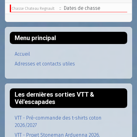
:: Dates de chasse
Chasse Chateau Regnault
Menu principal
Accueil
Adresses et contacts utiles
Les dernières sorties VTT &
Vél'escapades
VTT - Pré-commande des t-shirts coton
2026/2027
VTT - Projet Stoneman Arduenna 2026,