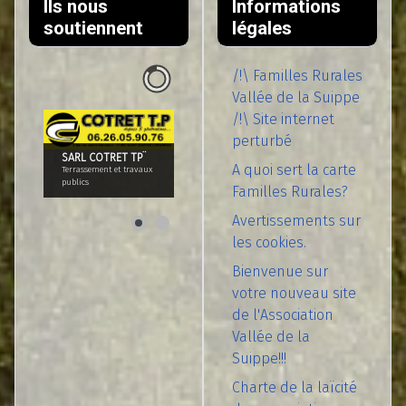
Ils nous
Informations
soutiennent
légales
/!\ Familles Rurales
Vallée de la Suippe
/!\ Site internet
perturbé
SARL COTRET TP¨
A quoi sert la carte
Terrassement et travaux
publics
Familles Rurales?
Avertissements sur
les cookies.
Bienvenue sur
votre nouveau site
de l'Association
Vallée de la
Suippe!!!
Charte de la laïcité