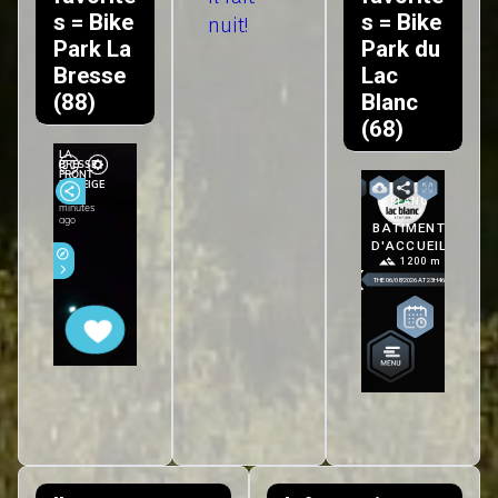
s = Bike
s = Bike
nuit!
Park La
Park du
Bresse
Lac
(88)
Blanc
(68)