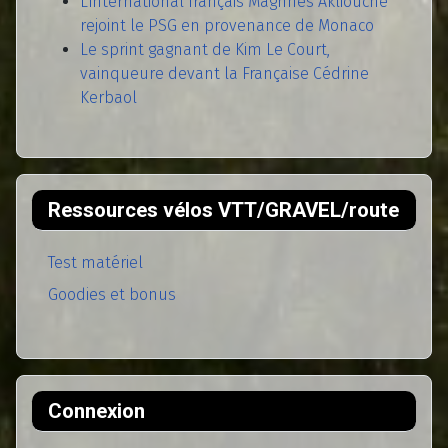
L'international français Maghnes Akliouche
rejoint le PSG en provenance de Monaco
Le sprint gagnant de Kim Le Court,
vainqueure devant la Française Cédrine
Kerbaol
Ressources vélos VTT/GRAVEL/route
Test matériel
Goodies et bonus
Connexion