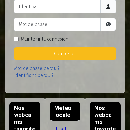
Identifiant
Mot de passe
Afficher l
Maintenir la connexion
Connexion
Mot de passe perdu ?
Identifiant perdu ?
Nos
Météo
Nos
webca
locale
webca
ms
ms
favorite
favorite
Il fait